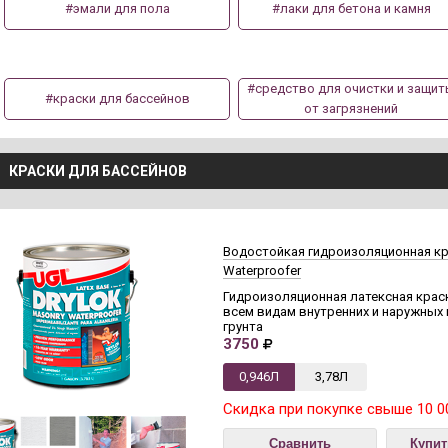
#эмали для пола
#лаки для бетона и камня
#средство для очистки и защи
#краски для бассейнов
от загрязнений
КРАСКИ ДЛЯ БАССЕЙНОВ
Водостойкая гидроизоляционная кра
Waterproofer
Гидроизоляционная латексная крас
всем видам внутренних и наружных
грунта
3750
0,946Л
3,78Л
Скидка при покупке свыше 10 0
Сравнить
Купит