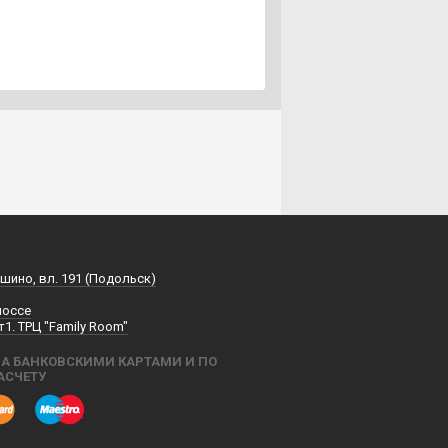
шино, вл. 191 (Подольск)
шоссе
т1. ТРЦ "Family Room"
А БАНКОВСКИМИ КАРТАМИ И ПО
АСЧЕТУ