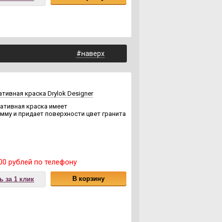
#наверх
ивная краска Drylok Designer
ативная краска имеет
му и придает поверхности цвет гранита
00 рублей по телефону
В корзину
ь за 1 клик