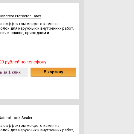
ncrete Protector Latex
а с эффектом мокрого камня на
олой для наружных и внутренних работ,
пиче, сланце, природном и
00 рублей по телефону
В корзину
ь за 1 клик
atural Look Sealer
а с эффектом мокрого камня на
олой для наружных и внутренних работ,