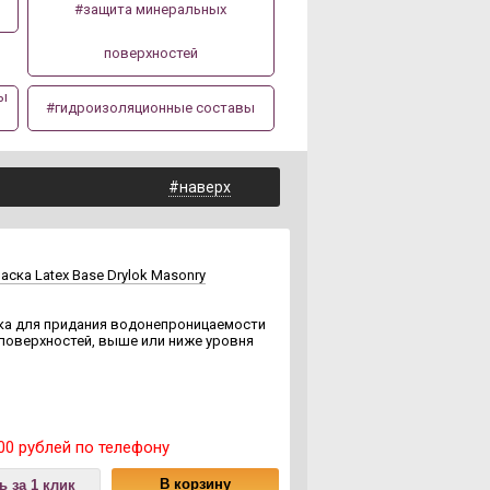
#защита минеральных
поверхностей
ты
#гидроизоляционные составы
#наверх
ска Latex Base Drylok Masonry
ка для придания водонепроницаемости
 поверхностей, выше или ниже уровня
00 рублей по телефону
В корзину
ь за 1 клик