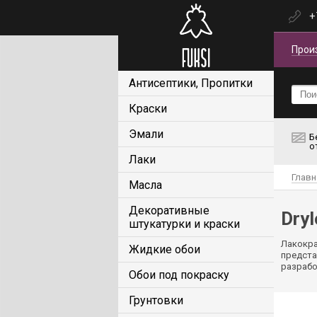
+
Прои
Антисептики, Пропитки
Краски
Эмали
Б
о
Лаки
Главн
Масла
Декоративные
Dryl
штукатурки и краски
Лакокра
Жидкие обои
предста
разрабо
Обои под покраску
Грунтовки