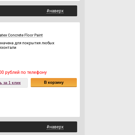
#наверх
ex Concrete Floor Paint
значена для покрытия любых
изонтали
00 рублей по телефону
В корзину
ь за 1 клик
#наверх