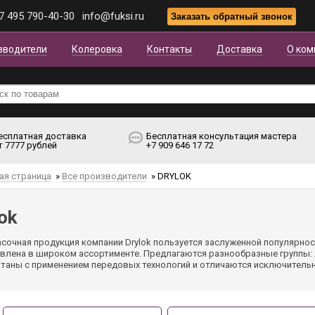
7 495 790-40-30
info@fuksi.ru
зводители
Колеровка
Контакты
Доставка
О ком
есплатная доставка
Бесплатная консультация мастера
т 7777 рублей
+7 909 646 17 72
ая страница
»
Все производители
»
DRYLOK
ok
сочная продукция компании Drylok пользуется заслуженной популярнос
влена в широком ассортименте. Предлагаются разнообразные группы: л
таны с применением передовых технологий и отличаются исключитель