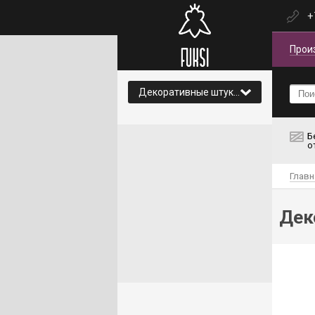
+
Прои
Декоративные штукатурки и краски
Б
о
Главн
Дек