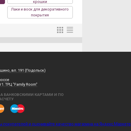
крошки
Лаки и воск для декоративного
покрытия
шино, вл. 191 (Подольск)
шоссе
т1. ТРЦ "Family Room"
А БАНКОВСКИМИ КАРТАМИ И ПО
АСЧЕТУ