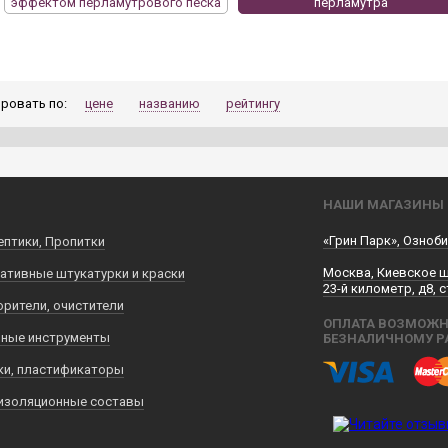
эффектом перламутрового песка
перламутра
ровать по:
цене
названию
рейтингу
НАШИ МАГАЗИНЫ
«Грин Парк», Озноби
ептики, Пропитки
Москва, Киевское 
ативные штукатурки и краски
23-й километр, д8, с
орители, очистители
ОПЛАТА ВОЗМОЖН
ные инструменты
БЕЗНАЛИЧНОМУ Р
ки, пластификаторы
изоляционные составы