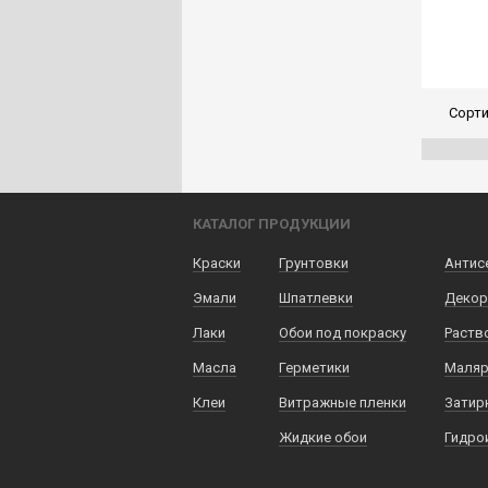
Сорти
КАТАЛОГ ПРОДУКЦИИ
Краски
Грунтовки
Антис
Эмали
Шпатлевки
Декор
Лаки
Обои под покраску
Раств
Масла
Герметики
Маляр
Клеи
Витражные пленки
Затир
Жидкие обои
Гидро