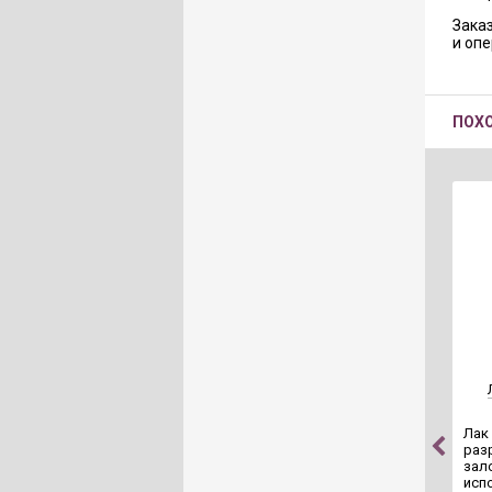
Заказ
и оп
ПОХ
Лак
раз
зал
исп