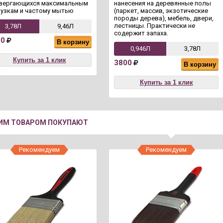
вергающихся максимальным
нанесения на деревянные полы
рузкам и частому мытью
(паркет, массив, экзотические
породы дерева), мебель, двери,
лестницы. Практически не
3,78Л
9,46Л
содержит запаха.
00
В корзину
0,946Л
3,78Л
Купить за 1 клик
3800
В корзину
Купить за 1 клик
ТИМ ТОВАРОМ ПОКУПАЮТ
Рекомендуем
Рекомендуем