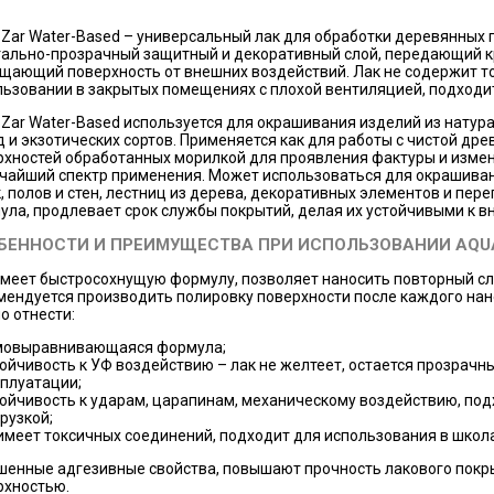
 Zar Water-Based – универсальный лак для обработки деревянных 
тально-прозрачный защитный и декоративный слой, передающий к
щающий поверхность от внешних воздействий. Лак не содержит то
льзовании в закрытых помещениях с плохой вентиляцией, подходи
 Zar Water-Based используется для окрашивания изделий из натур
 и экзотических сортов. Применяется как для работы с чистой дре
рхностей обработанных морилкой для проявления фактуры и изме
чайший спектр применения. Может использоваться для окрашиван
, полов и стен, лестниц из дерева, декоративных элементов и пере
ула, продлевает срок службы покрытий, делая их устойчивыми к 
БЕННОСТИ И ПРЕИМУЩЕСТВА ПРИ ИСПОЛЬЗОВАНИИ AQUA
имеет быстросохнущую формулу, позволяет наносить повторный сл
мендуется производить полировку поверхности после каждого на
о отнести:
мовыравнивающаяся формула;
ойчивость к УФ воздействию – лак не желтеет, остается прозрачн
сплуатации;
ойчивость к ударам, царапинам, механическому воздействию, по
рузкой;
имеет токсичных соединений, подходит для использования в школа
шенные адгезивные свойства, повышают прочность лакового покр
рхностью.