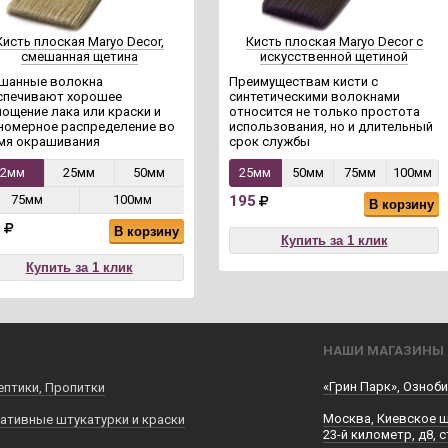
Кисть плоская Maryo Decor,
Кисть плоская Maryo Decor с
смешанная щетина
искусственной щетиной
шанные волокна
Преимуществам кисти с
спечивают хорошее
синтетическими волокнами
лощение лака или краски и
относится не только простота
номерное распределение во
использования, но и длительный
мя окрашивания
срок службы
12мм
25мм
50мм
25мм
50мм
75мм
100мм
75мм
100мм
195
В корзину
0
В корзину
Купить за 1 клик
Купить за 1 клик
НАШИ МАГАЗИНЫ
«Грин Парк», Озноби
ептики, Пропитки
Москва, Киевское 
ативные штукатурки и краски
23-й километр, д8, с