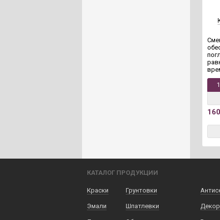
Сме
обе
пог
рав
вре
16
КАТАЛОГ ПРОДУКЦИИ
Краски
Грунтовки
Антис
Эмали
Шпатлевки
Декор