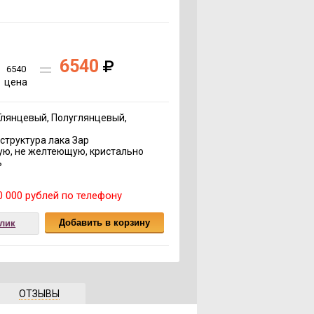
6540
6540
цена
Глянцевый, Полуглянцевый,
труктура лака Зар
ую, не желтеющую, кристально
ь
 000 рублей по телефону
клик
ОТЗЫВЫ