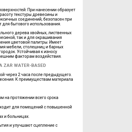
поверхностей. При нанесении образует
расоту текстуры древесины и
ксичных соединений, безопасен при
т для бытового использования.
ального дерева хвойных, лиственных
весиной, так и для окрашивания
нения цветовой палитры. Имеет
ия мебели, столешниц и барных
городок. Устойчивая к износу
внешним факторам воздействия.
 ZAR WATER-BASED
ой через 2 часа после предыдущего.
несения. К преимуществам материала
ым на протяжении всего срока
дходит для помещений с повышенной
х и больницах.
ытия и улучшают сцепление с