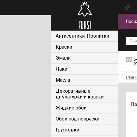
+
Прои
Антисептики, Пропитки
Краски
Эмали
Б
о
Лаки
Главн
Масла
Декоративные
штукатурки и краски
По
Жидкие обои
Обои под покраску
Грунтовки