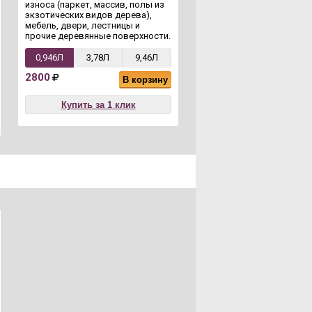
износа (паркет, массив, полы из
работ, защищает от цара
экзотических видов дерева),
износа (паркет, массив, 
мебель, двери, лестницы и
экзотических видов дере
прочие деревянные поверхности.
мебель, двери, лестницы
прочие деревянные пове
0,946Л
3,78Л
9,46Л
0,946Л
3,78Л
2800
В корзину
2760
В 
Купить за 1 клик
Купить за 1 кли