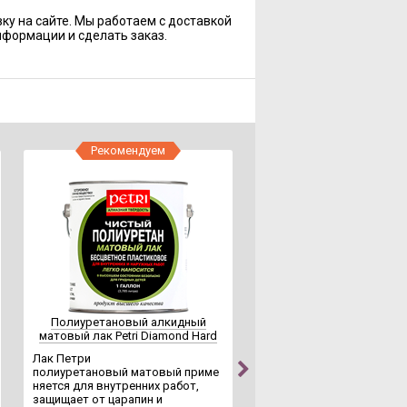
ку на сайте. Мы работаем с доставкой
нформации и сделать заказ.
Рекомендуем
Рекомендуем
Полиуретановый алкидный
Полиуретановый алк
матовый лак Petri Diamond Hard
шелковистый лак Petri 
Hard
Лак Петри
полиуретановый матовый приме
Лак Петри
няется для внутренних работ,
полиуретановый шелков
защищает от царапин и
рименяется для внутрен