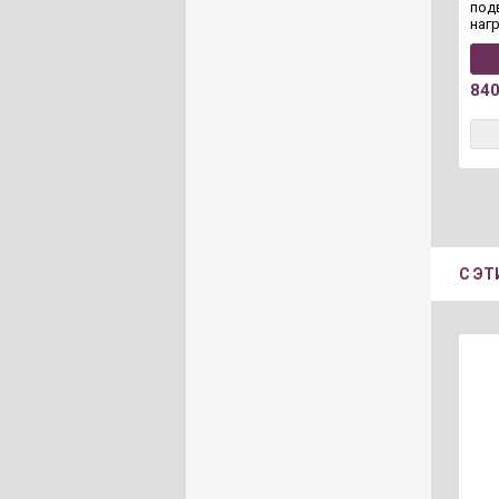
под
наг
84
С Э