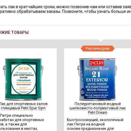
ать лак в кратчайшие сроки, можно позвонив нам или оставив заяв
еративно обрабатываем заказы. Позвоните, чтобы узнать больше и
ОЖИЕ ТОВАРЫ
Рекомендуем
Лак для спортивных залов
Полиуретановый водный
глянцевый Petri Spar Gym
шелковисто-полуматовый лак
Petri Dream
 Петри специально
работан для спортивных
Быстросохнущий, экологичный
ов, а также для
лак Петри на водной
ользования в местах,
основе предназначен для