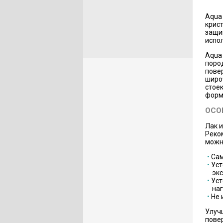
Aqua
крис
защи
испо
Aqua
пород
пове
широ
стоек
форм
ОСО
Лак 
Реко
можн
Са
Уст
эк
Уст
наг
Не 
Улуч
пове