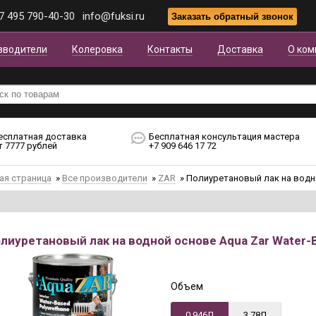
7 495 790-40-30
info@fuksi.ru
зводители
Колеровка
Контакты
Доставка
О ком
есплатная доставка
Бесплатная консультация мастера
т 7777 рублей
+7 909 646 17 72
ая страница
»
Все производители
»
ZAR
»
Полиуретановый лак на водно
лиуретановый лак на водной основе Aqua Zar Water-
Объем
0,946Л
3,78Л