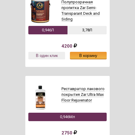
Полупрозрачная
пропитка Zar Semi-
Transparant Deck and
Siding
0,946Л
3,78Л
4200
Реставратор лакового
покрытия Zar Ultra Max
Floor Rejuvenator
0,946Мл
2750