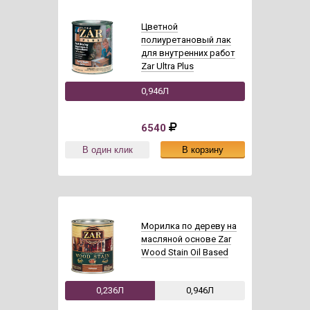
Цветной
полиуретановый лак
для внутренних работ
Zar Ultra Plus
0,946Л
6540
Морилка по дереву на
масляной основе Zar
Wood Stain Oil Based
0,236Л
0,946Л