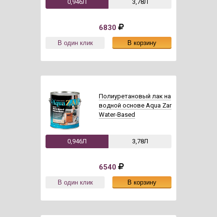
0,946Л
3,78Л
6830
Полиуретановый лак на
водной основе Aqua Zar
Water-Based
0,946Л
3,78Л
6540