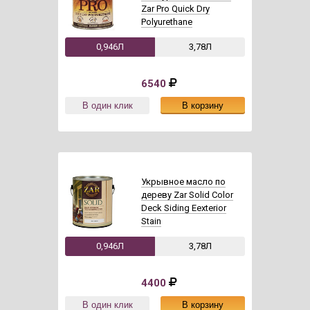
Zar Pro Quick Dry
Polyurethane
0,946Л
3,78Л
6540
Укрывное масло по
дереву Zar Solid Color
Deck Siding Eexterior
Stain
0,946Л
3,78Л
4400