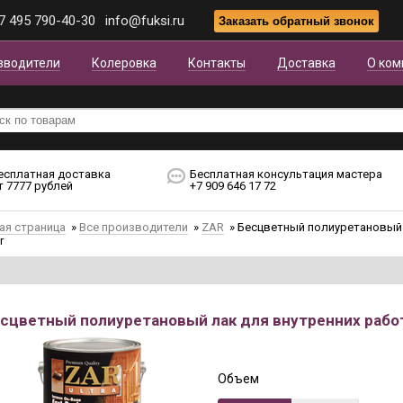
7 495 790-40-30
info@fuksi.ru
зводители
Колеровка
Контакты
Доставка
О ком
есплатная доставка
Бесплатная консультация мастера
т 7777 рублей
+7 909 646 17 72
ая страница
»
Все производители
»
ZAR
»
Бесцветный полиуретановый л
r
сцветный полиуретановый лак для внутренних работ Z
Объем