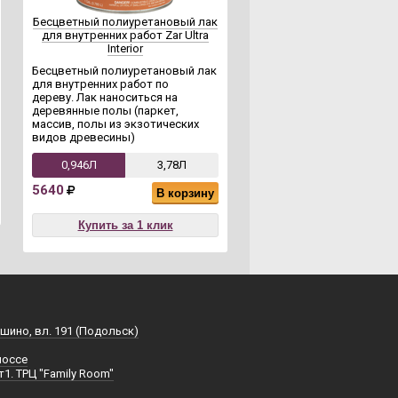
Бесцветный полиуретановый лак
для внутренних работ Zar Ultra
Interior
Бесцветный полиуретановый лак
для внутренних работ по
дереву. Лак наноситься на
деревянные полы (паркет,
массив, полы из экзотических
видов древесины)
0,946Л
3,78Л
5640
В корзину
Купить за 1 клик
шино, вл. 191 (Подольск)
шоссе
т1. ТРЦ "Family Room"