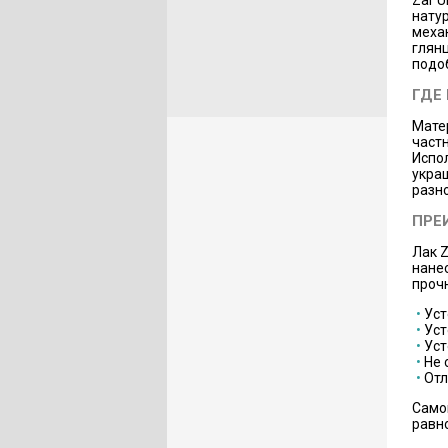
Zar U
нату
меха
глян
подо
ГДЕ
Мате
частн
Испол
укра
разн
ПРЕ
Лак Z
нане
проч
Уст
Уст
Уст
Не 
Отл
Само
равн