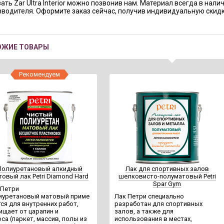
ать Zar Ultra Interior можно позвонив нам. Материал всегда в нали
зводителя. Оформите заказ сейчас, получив индивидуальную скидк
ОЖИЕ ТОВАРЫ
Рекомендуем
Полиуретановый алкидный
Лак для спортивных залов
товый лак Petri Diamond Hard
шелковисто-полуматовый Petri
Spar Gym
 Петри
иуретановый матовый приме
Лак Петри специально
тся для внутренних работ,
разработан для спортивных
ищает от царапин и
залов, а также для
са (паркет, массив, полы из
использования в местах,