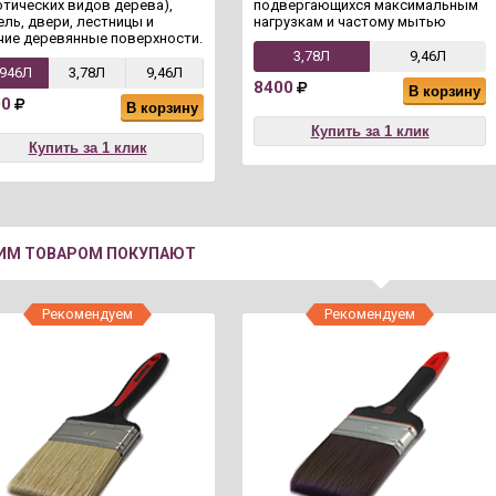
отических видов дерева),
подвергающихся максимальным
ель, двери, лестницы и
нагрузкам и частому мытью
чие деревянные поверхности.
3,78Л
9,46Л
,946Л
3,78Л
9,46Л
8400
В корзину
00
В корзину
Купить за 1 клик
Купить за 1 клик
ТИМ ТОВАРОМ ПОКУПАЮТ
Рекомендуем
Рекомендуем