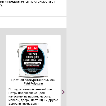
чии и предлагается по стоимости от
у.
Рекомендуем
Цветной полиуретановый лак
Полиуретановый алк
Petri Polystain
полуглянцевый лак Petri
Hard
Полиуретановый цветной лак
Петри предназначен для
Лак Петри
нанесения на паркет, массив,
полиуретановый полугл
мебель, двери, лестницы и другие
применяется для внутре
деревянные изделия
работ, защищает от цара