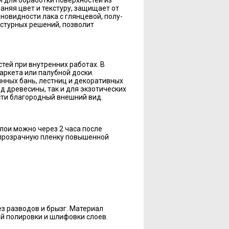
ый для обработки поверхностей из
няя цвет и текстуру, защищает от
овидности лака с глянцевой, полу-
кстурных решений, позволит
ей при внутренних работах. В
аркета или палубной доски.
янных бань, лестниц и декоративных
д древесины, так и для экзотических
сти благородный внешний вид.
слои можно через 2 часа после
 прозрачную пленку повышенной
з разводов и брызг. Материал
й полировки и шлифовки слоев.