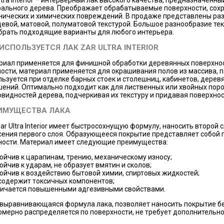
ltra Interior – интерьерный лак высокого качества, предназначенн
рального дерева. Преображает обрабатываемые поверхности, сохра
нических и химических повреждений. В продаже представлены разн
цевой, матовой, полуматовой текстурой. Большое разнообразие те
брать подходящие варианты для любого интерьера.
 ИСПОЛЬЗУЕТСЯ ЛАК ZAR ULTRA INTERIOR
риал применяется для финишной обработки деревянных поверхност
ости, материал применяется для окрашивания полов из массива, п
ьзуется при отделке барных стоек и столешниц, кабинетов, дерев
шений. Оптимально подходит как для лиственных или хвойных поро
овидностей дерева, подчеркивая их текстуру и придавая поверхно
ИМУЩЕСТВА ЛАКА
ar Ultra Interior имеет быстросохнущую формулу, наносить второй 
сения первого слоя. Образующееся покрытие представляет собой
ности. Материал имеет следующие преимущества:
ойчив к царапинам, трению, механическому износу;
ойчив к ударам, не образует вмятин и сколов;
ойчив к воздействию бытовой химии, спиртовых жидкостей;
содержит токсичных компонентов;
ичается повышенными адгезивными свойствами.
выравнивающаяся формула лака, позволяет наносить покрытие бе
омерно распределяется по поверхности, не требует дополнительно