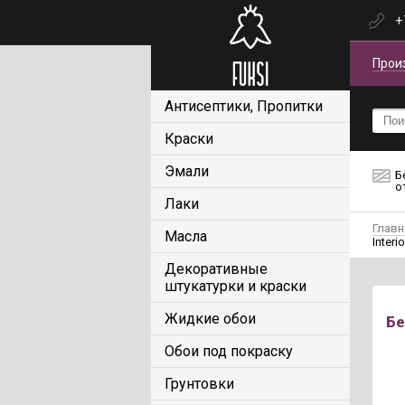
+
Прои
Антисептики, Пропитки
Краски
Эмали
Б
о
Лаки
Главн
Масла
Interio
Декоративные
штукатурки и краски
Жидкие обои
Бе
Обои под покраску
Грунтовки