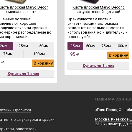
Кисть плоская Maryo Decor,
Кисть плоская Maryo Decor с
смешанная щетина
искусственной щетиной
шанные волокна
Преимуществам кисти с
спечивают хорошее
синтетическими волокнами
лощение лака или краски и
относится не только простота
номерное распределение во
использования, но и длительный
мя окрашивания
срок службы
12мм
25мм
50мм
25мм
50мм
75мм
100мм
75мм
100мм
195
В корзину
0
В корзину
Купить за 1 клик
Купить за 1 клик
НАШИ МАГАЗИНЫ
«Грин Парк», Озноби
ептики, Пропитки
Москва, Киевское 
ативные штукатурки и краски
23-й километр, д8, с
орители, очистители