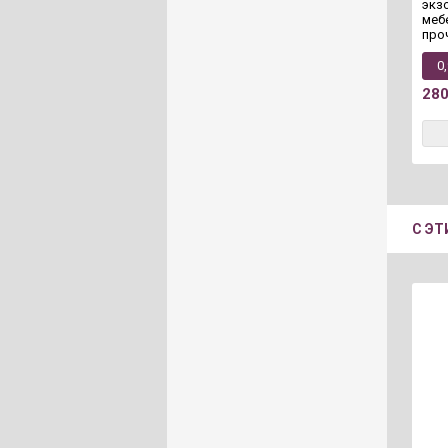
экз
меб
про
0
28
С Э