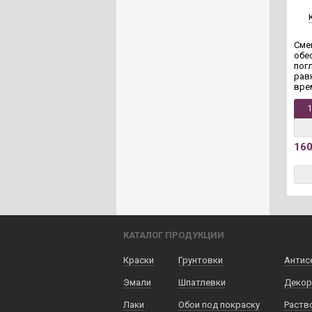
Сме
обе
пог
рав
вре
16
КАТАЛОГ ПРОДУКЦИИ
Краски
Грунтовки
Антис
Эмали
Шпатлевки
Декор
Лаки
Обои под покраску
Раств