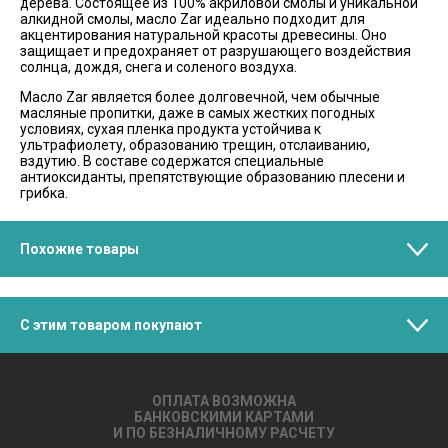
дерева. Состоящее из 100% акриловой смолы и уникальной
алкидной смолы, масло Zar идеально подходит для
акцентирования натуральной красоты древесины. Оно
защищает и предохраняет от разрушающего воздействия
солнца, дождя, снега и соленого воздуха.
Масло Zar является более долговечной, чем обычные
масляные пропитки, даже в самых жестких погодных
условиях, сухая пленка продукта устойчива к
ультрафиолету, образованию трещин, отслаиванию,
вздутию. В составе содержатся специальные
антиоксиданты, препятствующие образованию плесени и
грибка.
Похожие товары
С этим товаром покупают
ОПЛАТА ВОЗМОЖНА
БАНКОВСКИМИ КАРТАМИ
И ПО БЕЗНАЛИЧНОМУ РАСЧЕТУ