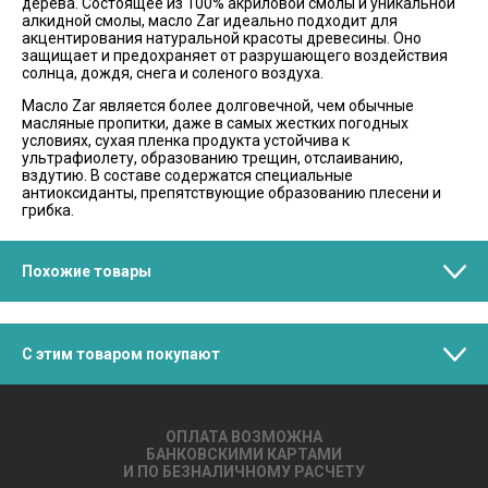
дерева. Состоящее из 100% акриловой смолы и уникальной
алкидной смолы, масло Zar идеально подходит для
акцентирования натуральной красоты древесины. Оно
защищает и предохраняет от разрушающего воздействия
солнца, дождя, снега и соленого воздуха.
Масло Zar является более долговечной, чем обычные
масляные пропитки, даже в самых жестких погодных
условиях, сухая пленка продукта устойчива к
ультрафиолету, образованию трещин, отслаиванию,
вздутию. В составе содержатся специальные
антиоксиданты, препятствующие образованию плесени и
грибка.
Похожие товары
С этим товаром покупают
ОПЛАТА ВОЗМОЖНА
БАНКОВСКИМИ КАРТАМИ
И ПО БЕЗНАЛИЧНОМУ РАСЧЕТУ