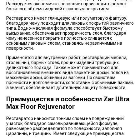
Расходуется экономично, позволяет производить ремонт
большого объема изделий с лаковым покрытием.
Реставратор имеет глянцевую или полуматовую фактуру,
благодаря чему подходит для лаковых покрытий различного
типа. Водно-масляная формула способствует быстрому
высыханию, обеспечивает прозрачность слоя, благодаря
чему нанесенное покрытие полностью сливается с
основным лаковым слоем, становясь неразличимым на
поверхности.
Применяется для внутренних работ, реставрации мебели,
столешниц, барных стоек, прочих изделий требующих
деликатного подхода. Также может применяться для
восстановления внешнего вида паркетной доски, полов из
массивной доски, обшивки из вагонки. По свойствам
прочности и долговечности, сопоставим с обычными лаками,
а значит, обеспечивает длительную защиту поверхности.
Преимущества и особенности Zar Ultra
Max Floor Rejuvenator
Реставратор наносится тонким слоем на поврежденный
участок, благодаря самовыравнивающейся формуле,
равномерно распределяется по поверхности, заполняя
царапины, и трещины. Имеет следующие преимущества: