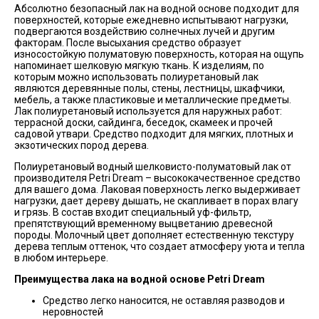
Абсолютно безопасный лак на водной основе подходит для
поверхностей, которые ежедневно испытывают нагрузки,
подвергаются воздействию солнечных лучей и другим
факторам. После высыхания средство образует
износостойкую полуматовую поверхность, которая на ощупь
напоминает шелковую мягкую ткань. К изделиям, по
которым можно использовать полиуретановый лак
являются деревянные полы, стены, лестницы, шкафчики,
мебель, а также пластиковые и металлические предметы.
Лак полиуретановый используется для наружных работ:
террасной доски, сайдинга, беседок, скамеек и прочей
садовой утвари. Средство подходит для мягких, плотных и
экзотических пород дерева.
Полиуретановый водный шелковисто-полуматовый лак от
производителя Petri Dream – высококачественное средство
для вашего дома. Лаковая поверхность легко выдерживает
нагрузки, дает дереву дышать, не скапливает в порах влагу
и грязь. В состав входит специальный уф-фильтр,
препятствующий временному выцветанию древесной
породы. Молочный цвет дополняет естественную текстуру
дерева теплым оттенок, что создает атмосферу уюта и тепла
в любом интерьере.
Преимущества лака на водной основе Petri Dream
Средство легко наносится, не оставляя разводов и
неровностей