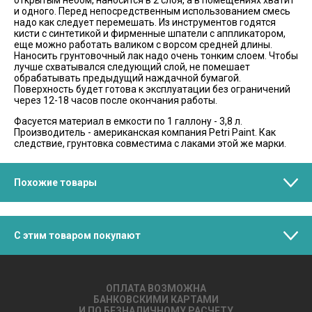
и одного. Перед непосредственным использованием смесь
надо как следует перемешать. Из инструментов годятся
кисти с синтетикой и фирменные шпатели с аппликатором,
еще можно работать валиком с ворсом средней длины.
Наносить грунтовочный лак надо очень тонким слоем. Чтобы
лучше схватывался следующий слой, не помешает
обрабатывать предыдущий наждачной бумагой.
Поверхность будет готова к эксплуатации без ограничений
через 12-18 часов после окончания работы.
Фасуется материал в емкости по 1 галлону - 3,8 л.
Производитель - американская компания Petri Paint. Как
следствие, грунтовка совместима с лаками этой же марки.
Похожие товары
С этим товаром покупают
ОПЛАТА ВОЗМОЖНА
БАНКОВСКИМИ КАРТАМИ
И ПО БЕЗНАЛИЧНОМУ РАСЧЕТУ