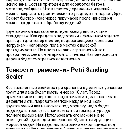
исключена. Состав пригоден для обработки бетона,
металла, сайдинга. Что касается деревянных изделий -
можно покрывать практически что угодно, в т.ч. паркет, брус.
Сохнет быстро - уже через пару часов после нанесения
можно продолжать обработку изделий.
Грунтовочный лак соответствует всем действующим
стандартам. Как средство подготовки к финишной отделке
пригоден для поверхностей, подвергающихся большим
нагрузкам - например, пола в местах с высокой
проходимостью. По цвету никаких ограничений нет -
прозрачный, светло-янтарный, с глянцем. На поверхности
дерева будет смотреться естественно.
Тонкости применения Petri Sanding
Sealer
Все заявленные свойства при хранении в должных условиях
грунт для лака будет иметь и через 10 лет. Перед
применением поверхность надо зачистить, зашпаклевать
дефекты и отшлифовать мелкой наждачкой. Если
грунтовочный лак наносится под морилку, надо будет
подождать трое суток при комнатной температуре, до
полного высыхания. Использовать его можно и вне
помещений - даже для поверхностей, контактирующих с
морской водой. На изделия, постоянно находящиеся под
открытым небом, наносится в 2 слоя, а в помещениях хватит